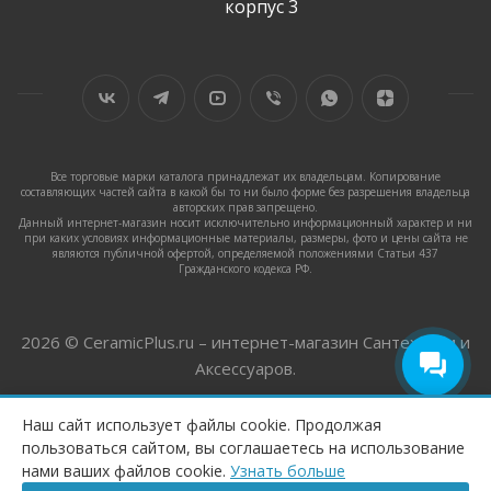
корпус 3
Все торговые марки каталога принадлежат их владельцам. Копирование
составляющих частей сайта в какой бы то ни было форме без разрешения владельца
авторских прав запрещено.
Данный интернет-магазин носит исключительно информационный характер и ни
при каких условиях информационные материалы, размеры, фото и цены сайта не
являются публичной офертой, определяемой положениями Статьи 437
Гражданского кодекса РФ.
2026 © CeramicPlus.ru – интернет-магазин Сантехники и
Аксессуаров.
Наш сайт использует файлы cookie. Продолжая
пользоваться сайтом, вы соглашаетесь на использование
ПОД ЗАКАЗ
нами ваших файлов cookie.
Узнать больше