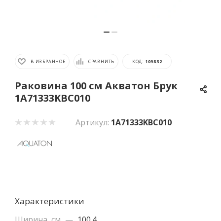
В ИЗБРАННОЕ
СРАВНИТЬ
КОД:
109832
Раковина 100 см Акватон Брук
1A71333KBC010
Артикул:
1A71333KBC010
Характеристики
Ширина, см
—
100.4