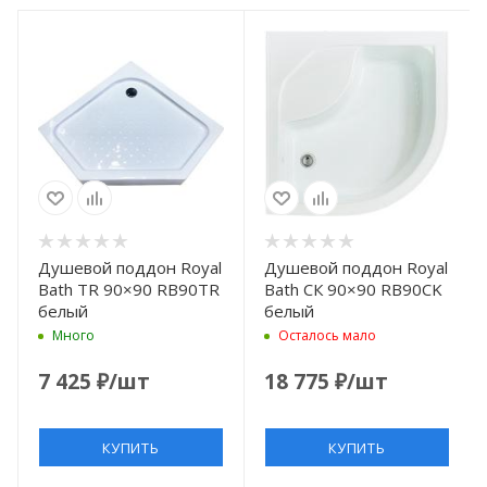
Душевой поддон Royal
Душевой поддон Royal
Bath TR 90×90 RB90TR
Bath CК 90×90 RB90СK
белый
белый
Много
Осталось мало
7 425
₽
/шт
18 775
₽
/шт
КУПИТЬ
КУПИТЬ