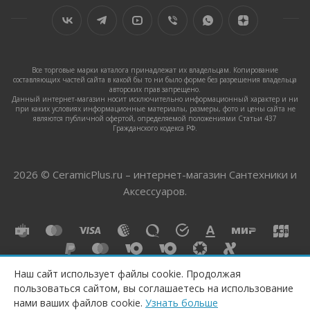
Все торговые марки каталога принадлежат их владельцам. Копирование
составляющих частей сайта в какой бы то ни было форме без разрешения владельца
авторских прав запрещено.
Данный интернет-магазин носит исключительно информационный характер и ни
при каких условиях информационные материалы, размеры, фото и цены сайта не
являются публичной офертой, определяемой положениями Статьи 437
Гражданского кодекса РФ.
2026 © CeramicPlus.ru – интернет-магазин Сантехники и
Аксессуаров.
Наш сайт использует файлы cookie. Продолжая
пользоваться сайтом, вы соглашаетесь на использование
КУПИТЬ
нами ваших файлов cookie.
Узнать больше