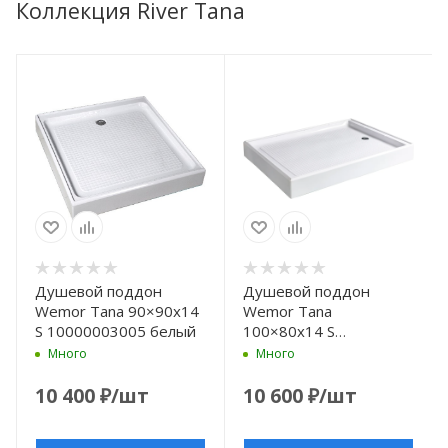
Коллекция River Tana
Душевой поддон
Душевой поддон
Wemor Tana 90×90x14
Wemor Tana
S 10000003005 белый
100×80x14 S
10000001902 белый
Много
Много
10 400
₽
/шт
10 600
₽
/шт