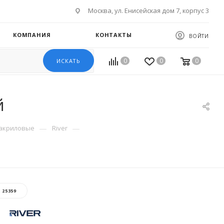
Москва, ул. Енисейская дом 7, корпус 3
КОМПАНИЯ
КОНТАКТЫ
ВОЙТИ
0
0
0
ИСКАТЬ
й
—
—
акриловые
River
:
25359