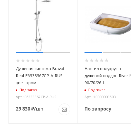
Душевая система Bravat
Настил полукруг в
Real F6333367CP-A-RUS
душевой поддон River 
цвет хром
90/70/26 L
Под заказ
Под заказ
Арт.: F6333367CP-A-RUS
Арт.: 10000003503
29 830
₽
/шт
По запросу