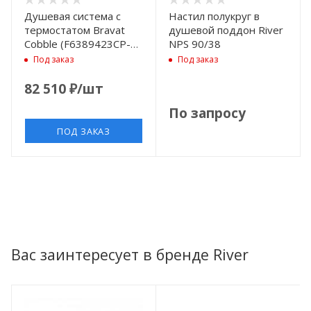
Душевая система с
Настил полукруг в
термостатом Bravat
душевой поддон River
Cobble (F6389423CP-
NPS 90/38
A1-ENG)
Под заказ
Под заказ
82 510
₽
/шт
По запросу
ПОД ЗАКАЗ
Вас заинтересует в бренде River