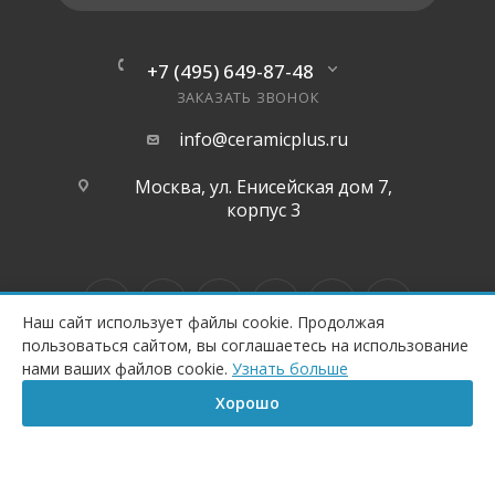
+7 (495) 649-87-48
ЗАКАЗАТЬ ЗВОНОК
info@ceramicplus.ru
Москва, ул. Енисейская дом 7,
корпус 3
Наш сайт использует файлы cookie. Продолжая
пользоваться сайтом, вы соглашаетесь на использование
КУПИТЬ
нами ваших файлов cookie.
Узнать больше
Все торговые марки каталога принадлежат их владельцам. Копирование
составляющих частей сайта в какой бы то ни было форме без разрешения владельца
Хорошо
авторских прав запрещено.
Главная
Корзина
Сравнение
Каталог
Контакты
Бренд
Данный интернет-магазин носит исключительно информационный характер и ни
при каких условиях информационные материалы, размеры, фото и цены сайта не
являются публичной офертой, определяемой положениями Статьи 437
Гражданского кодекса РФ.