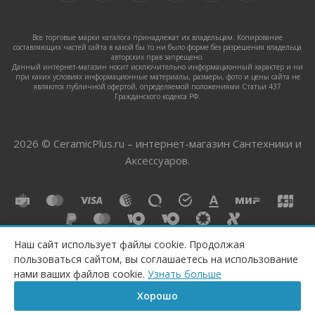
Все торговые марки каталога принадлежат их владельцам. Копирование
составляющих частей сайта в какой бы то ни было форме без разрешения владельца
авторских прав запрещено.
Данный интернет-магазин носит исключительно информационный характер и ни
при каких условиях информационные материалы, размеры, фото и цены сайта не
являются публичной офертой, определяемой положениями Статьи 437
Гражданского кодекса РФ.
2026 © CeramicPlus.ru – интернет-магазин Сантехники и
Аксессуаров.
Наш сайт использует файлы cookie. Продолжая
пользоваться сайтом, вы соглашаетесь на использование
КУПИТЬ
нами ваших файлов cookie.
Узнать больше
Хорошо
Главная
Корзина
Сравнение
Каталог
Контакты
Бренд