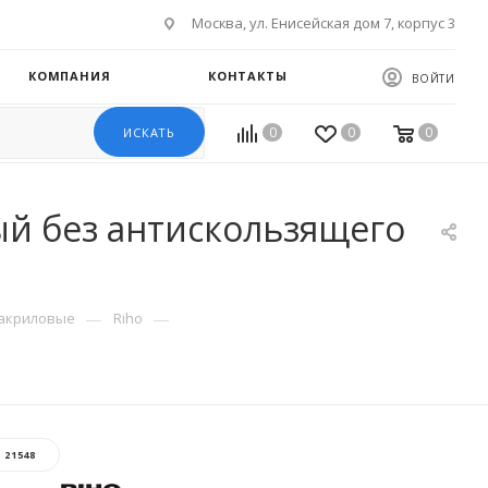
Москва, ул. Енисейская дом 7, корпус 3
КОМПАНИЯ
КОНТАКТЫ
ВОЙТИ
0
0
0
ИСКАТЬ
ый без антискользящего
—
—
акриловые
Riho
:
21548