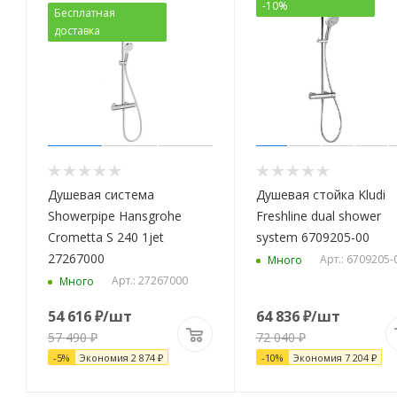
-10%
Бесплатная
доставка
Душевая система
Душевая стойка Kludi
Showerpipe Hansgrohe
Freshline dual shower
Crometta S 240 1jet
system 6709205-00
27267000
Арт.: 6709205-
Много
Арт.: 27267000
Много
54 616
₽
/шт
64 836
₽
/шт
57 490
₽
72 040
₽
-
5
%
Экономия
2 874
₽
-
10
%
Экономия
7 204
₽