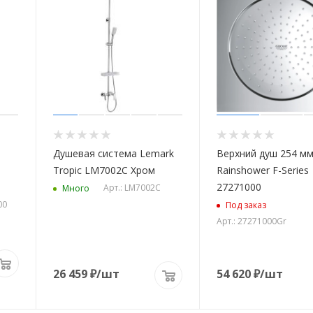
Душевая система Lemark
Верхний душ 254 мм
Tropic LM7002C Хром
Rainshower F-Series
27271000
Арт.: LM7002C
Много
00
Под заказ
Арт.: 27271000Gr
26 459
₽
/шт
54 620
₽
/шт