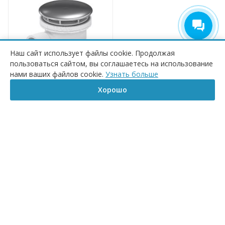
Наш сайт использует файлы cookie. Продолжая
пользоваться сайтом, вы соглашаетесь на использование
КУПИТЬ
нами ваших файлов cookie.
Узнать больше
Хорошо
Сифон для душевых
Главная
Корзина
Сравнение
Каталог
Контакты
Бренд
поддонов RGW Velplex
QYD-06 60 мм, с сухим
затвором
Под заказ
1 138
₽
/шт
ПОД ЗАКАЗ