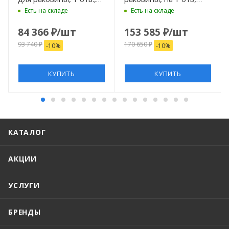
цвет: Bronze Plated
цвет: Gold Brass
Есть на складе
Есть на складе
84 366
₽
/шт
153 585
₽
/шт
93 740
₽
170 650
₽
-
10
%
-
10
%
КУПИТЬ
КУПИТЬ
КАТАЛОГ
АКЦИИ
УСЛУГИ
БРЕНДЫ