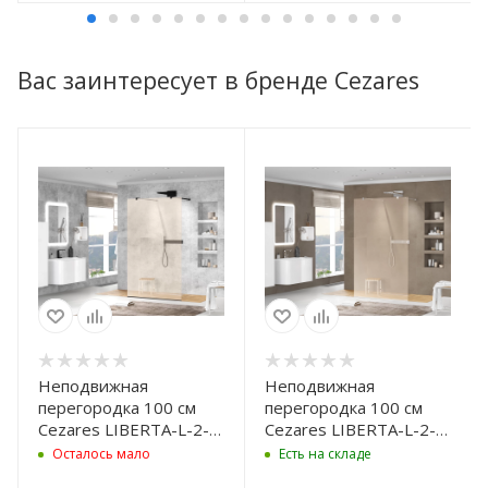
Вас заинтересует в бренде Cezares
Неподвижная
Неподвижная
перегородка 100 см
перегородка 100 см
Cezares LIBERTA-L-2-
Cezares LIBERTA-L-2-
100-BR-NERO бронза
100-BR-Cr бронза
Осталось мало
Есть на складе