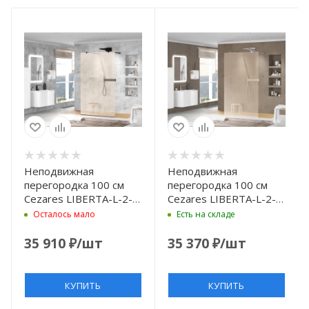
Неподвижная
Неподвижная
перегородка 100 см
перегородка 100 см
Cezares LIBERTA-L-2-
Cezares LIBERTA-L-2-
100-BR-NERO бронза
100-BR-Cr бронза
Осталось мало
Есть на складе
35 910
₽
/шт
35 370
₽
/шт
КУПИТЬ
КУПИТЬ