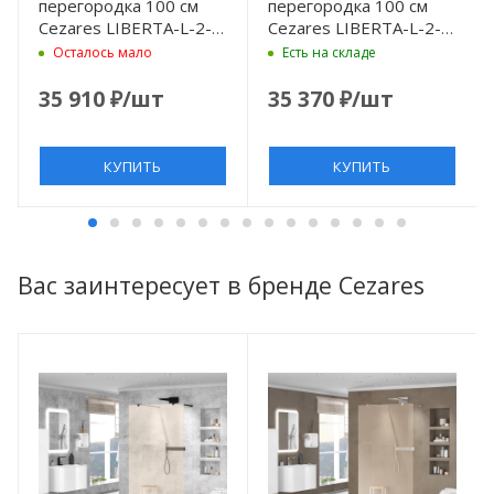
перегородка 100 см
перегородка 100 см
Cezares LIBERTA-L-2-
Cezares LIBERTA-L-2-
100-BR-NERO бронза
100-BR-Cr бронза
Осталось мало
Есть на складе
35 910
₽
/шт
35 370
₽
/шт
КУПИТЬ
КУПИТЬ
Вас заинтересует в бренде Cezares