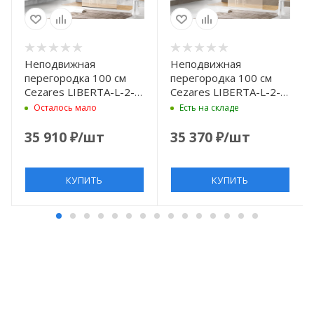
Неподвижная
Неподвижная
перегородка 100 см
перегородка 100 см
Cezares LIBERTA-L-2-
Cezares LIBERTA-L-2-
100-BR-NERO бронза
100-BR-Cr бронза
Осталось мало
Есть на складе
35 910
₽
/шт
35 370
₽
/шт
КУПИТЬ
КУПИТЬ