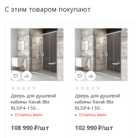
С этим товаром покупают
Дверь для душевой
Дверь для душевой
кабины Ravak Blix
кабины Ravak Blix
BLDP4-150
BLDP4-130
0YVP0U00Z1 профиль
0YVJ0U00Z1 сатин
Осталось мало
Осталось мало
сатин, стекло
Transparent
прозрачное
108 990
₽
/шт
102 990
₽
/шт