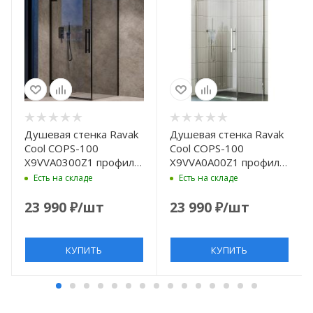
Душевая стенка Ravak
Душевая стенка Ravak
Cool COPS-100
Cool COPS-100
X9VVA0300Z1 профиль
X9VVA0A00Z1 профиль
Черный стекло
Хром стекло
Есть на складе
Есть на складе
Transparent
Transparent
23 990
₽
/шт
23 990
₽
/шт
КУПИТЬ
КУПИТЬ