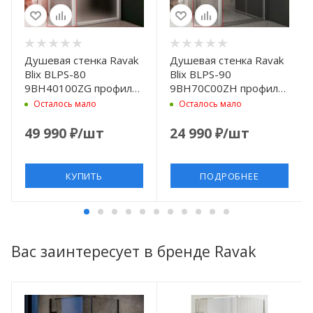
Душевая стенка Ravak
Душевая стенка Ravak
Blix BLPS-80
Blix BLPS-90
9BH40100ZG профиль
9BH70C00ZH профиль
Белый стекло Grape
блестящий стекло
Осталось мало
Осталось мало
Графит
49 990
₽
/шт
24 990
₽
/шт
КУПИТЬ
ПОДРОБНЕЕ
Вас заинтересует в бренде Ravak