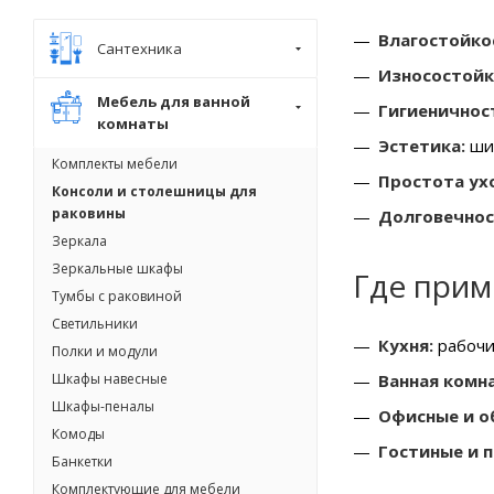
Влагостойко
Сантехника
Износостойк
Мебель для ванной
Гигиеничнос
комнаты
Эстетика:
шир
Комплекты мебели
Простота ух
Консоли и столешницы для
раковины
Долговечнос
Зеркала
Зеркальные шкафы
Где при
Тумбы с раковиной
Светильники
Кухня:
рабочи
Полки и модули
Ванная комна
Шкафы навесные
Шкафы-пеналы
Офисные и о
Комоды
Гостиные и 
Банкетки
Комплектующие для мебели