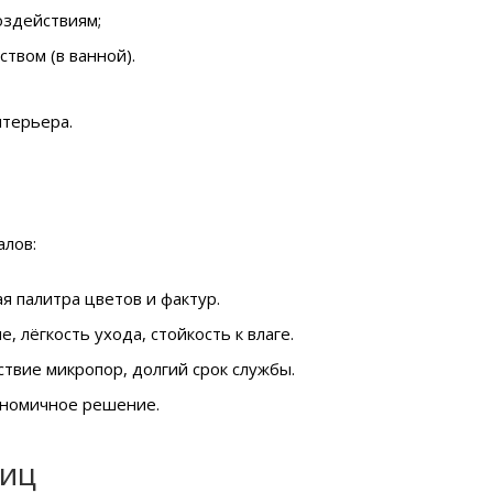
оздействиям;
ством (в ванной).
нтерьера.
алов:
я палитра цветов и фактур.
 лёгкость ухода, стойкость к влаге.
ствие микропор, долгий срок службы.
кономичное решение.
ниц