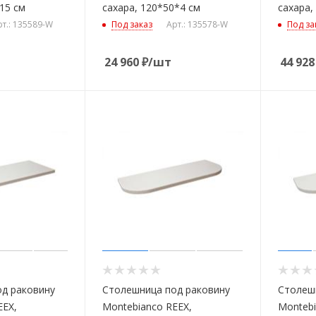
15 см
сахара, 120*50*4 см
сахара,
рт.: 135589-W
Под заказ
Арт.: 135578-W
Под за
24 960
₽
/шт
44 928
д раковину
Столешница под раковину
Столеш
EEX,
Montebianco REEX,
Montebi