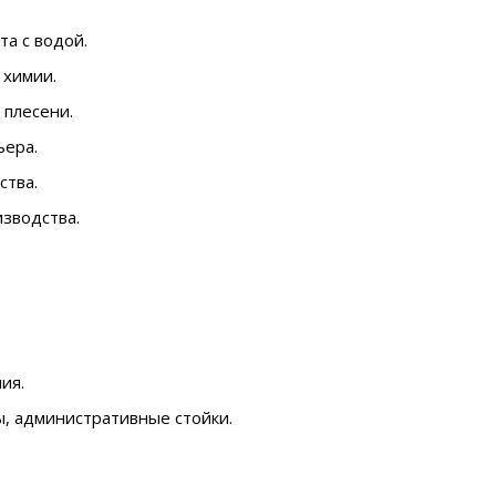
а с водой.
 химии.
 плесени.
ьера.
ства.
зводства.
ия.
, административные стойки.