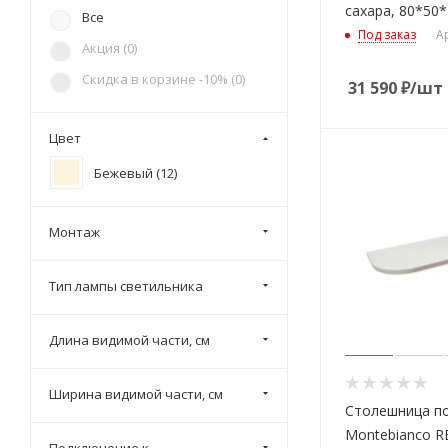
сахара, 80*50*
Catalano (
33
)
Все
Под заказ
А
Cersanit (
5
)
Акция (
0
)
Cezares (
4
)
Скидка в корзине -10% (
0
)
31 590
₽
/шт
Duravit (
17
)
Effe (
1
)
Цвет
Flaminia (
3
)
Бежевый (
12
)
Ideal Standard (
23
)
Jacob Delafon (
4
)
Монтаж
Jorno (
10
)
Тип лампы светильника
Kerama Marazzi (
207
)
Kerasan (
3
)
Длина видимой части, см
La Fenice (
12
)
Montebianco (
12
)
Ширина видимой части, см
Столешница по
Oasis (
2
)
Montebianco R
Ravak (
21
)