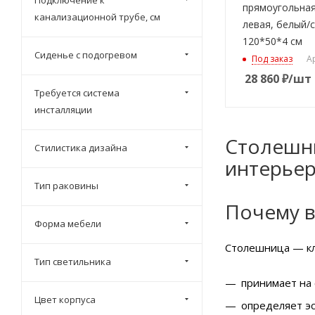
Подключение к
прямоугольная
канализационной трубе, см
Roca (
12
)
левая, белый/с
120*50*4 см
Акватон (
4
)
Сиденье с подогревом
Под заказ
А
28 860
₽
/шт
Требуется система
инсталляции
Столешни
Стилистика дизайна
интерье
Тип раковины
Почему 
Форма мебели
Столешница — кл
Тип светильника
принимает на 
Цвет корпуса
определяет эс