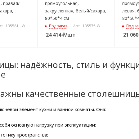
, правая/
прямоугольная,
прямоуг
ахара,
закругленная, белый/сахара,
левая, 
80*50*4 см
80*50*4
рт.: 135581L-W
Под заказ
Арт.: 135575-W
Под за
24 414
₽
/шт
21 060
цы: надёжность, стиль и функц
ре
важны качественные столешниц
ючевой элемент кухни и ванной комнаты. Она:
себя основную нагрузку при эксплуатации;
тетику пространства;