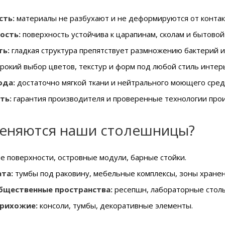
сть:
материалы не разбухают и не деформируются от контакт
ость:
поверхность устойчива к царапинам, сколам и бытовой
ть:
гладкая структура препятствует размножению бактерий и
окий выбор цветов, текстур и форм под любой стиль интер
ода:
достаточно мягкой ткани и нейтрального моющего сред
ть:
гарантия производителя и проверенные технологии прои
меняются наши столешницы?
е поверхности, островные модули, барные стойки.
та:
тумбы под раковину, мебельные комплексы, зоны хранен
бщественные пространства:
ресепшн, лабораторные столы
прихожие:
консоли, тумбы, декоративные элементы.