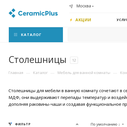
Москва
АКЦИИ
УСЛУ
КАТАЛОГ
Столешницы
12
—
—
—
Главная
Каталог
Мебель для ванной комнаты
Кон
Столешницы для мебели в ванную комнату сочетают в себ
МДФ, они выдерживают перепады температур и воздейст
дополняя раковины-чаши и создавая функциональное пр
По умолчанию ↓
ФИЛЬТР