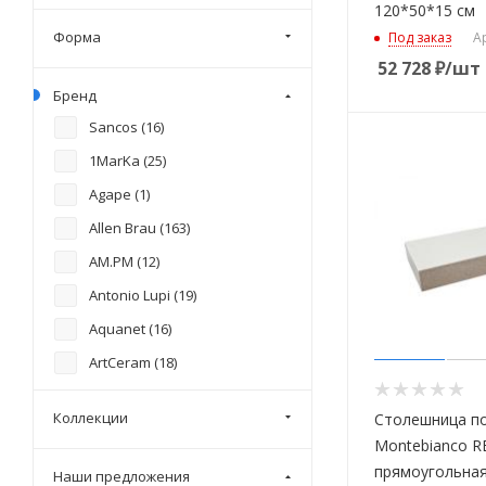
120*50*15 см
Форма
Под заказ
А
52 728
₽
/шт
Бренд
Sancos (
16
)
1MarKa (
25
)
Agape (
1
)
Allen Brau (
163
)
AM.PM (
12
)
Antonio Lupi (
19
)
Aquanet (
16
)
ArtCeram (
18
)
BelBagno (
67
)
Коллекции
Столешница по
Boheme (
42
)
Montebianco R
Burgbad (
2
)
прямоугольная
Наши предложения