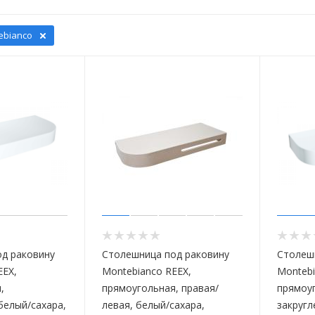
ebianco
д раковину
Столешница под раковину
Столеш
EEX,
Montebianco REEX,
Montebi
,
прямоугольная, правая/
прямоуг
белый/сахара,
левая, белый/сахара,
закругл