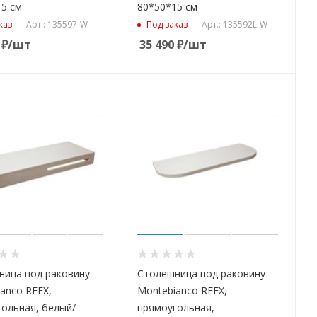
5 см
80*50*15 см
каз
Арт.: 135597-W
Под заказ
Арт.: 135592L-W
₽
/шт
35 490
₽
/шт
ница под раковину
Столешница под раковину
anco REEX,
Montebianco REEX,
ольная, белый/
прямоугольная,