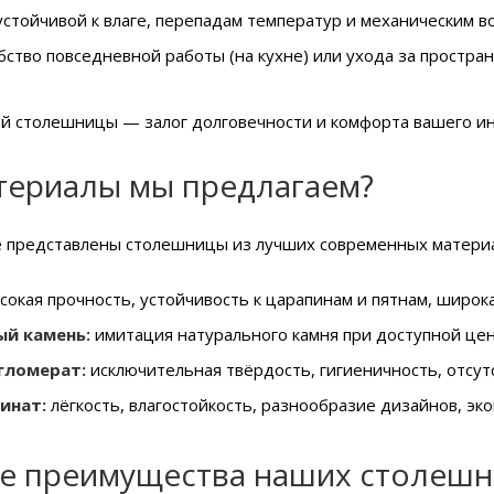
стойчивой к влаге, перепадам температур и механическим в
бство повседневной работы (на кухне) или ухода за простран
й столешницы — залог долговечности и комфорта вашего и
териалы мы предлагаем?
е представлены столешницы из лучших современных матери
сокая прочность, устойчивость к царапинам и пятнам, широка
ый камень:
имитация натурального камня при доступной цене,
гломерат:
исключительная твёрдость, гигиеничность, отсут
инат:
лёгкость, влагостойкость, разнообразие дизайнов, э
е преимущества наших столеш