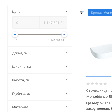
Цена
Бренд:
Mont
0
1 147 601.24
Длина, см
Ширина, см
Высота, см
Столешница по
Глубина, см
Montebianco R
прямоугольная
Материал
закругленная, 