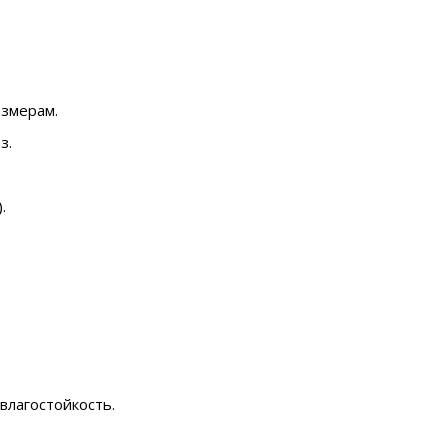
азмерам.
з.
.
влагостойкость.