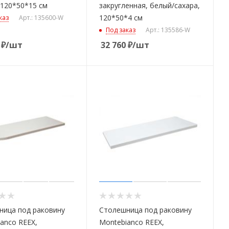
 120*50*15 см
закругленная, белый/сахара,
120*50*4 см
каз
Арт.: 135600-W
Под заказ
Арт.: 135586-W
₽
/шт
32 760
₽
/шт
ница под раковину
Столешница под раковину
anco REEX,
Montebianco REEX,