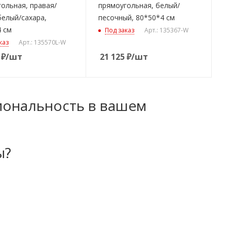
ольная, правая/
прямоугольная, белый/
белый/сахара,
песочный, 80*50*4 см
 см
Под заказ
Арт.: 135367-W
каз
Арт.: 135570L-W
₽
/шт
21 125
₽
/шт
иональность в вашем
ы?