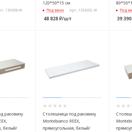
120*50*15 см
80*50*1
рт.: 135608-W
Под заказ
Арт.: 135603L-W
Под за
48 828
₽
/шт
39 390
д раковину
Столешница под раковину
Столеш
EEX,
Montebianco REEX,
Montebi
, белый/
прямоугольная, белый/
прямоуг