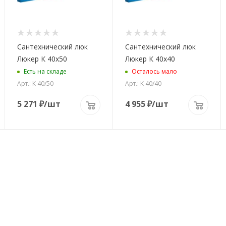
Сантехнический люк
Сантехнический люк
Люкер К 40x50
Люкер К 40x40
Есть на складе
Осталось мало
Арт.: К 40/50
Арт.: К 40/40
5 271
₽
/шт
4 955
₽
/шт