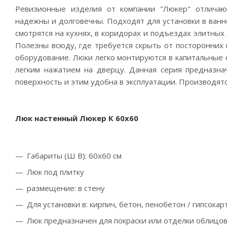
Ревизионные изделия от компании "Люкер" отличаю
надежны и долговечны. Подходят для установки в ванн
смотрятся на кухнях, в коридорах и подъездах элитных
Полезны всюду, где требуется скрыть от посторонних 
оборудование. Люки легко монтируются в капитальные с
легким нажатием на дверцу. Данная серия предназн
поверхность и этим удобна в эксплуатации. Производятс
Люк настенный
Люкер К 60x60
Габариты (Ш В):
60
x
60
см
Люк под плитку
размещение: в стену
Для установки в: кирпич, бетон, пенобетон / гипсокар
Люк предназначен для покраски или отделки облиц