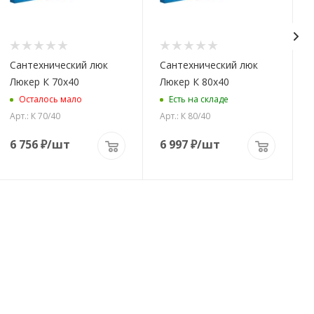
Сантехнический люк
Сантехнический люк
Люкер К 70x40
Люкер К 80x40
Осталось мало
Есть на складе
Арт.: К 70/40
Арт.: К 80/40
А
6 756
₽
/шт
6 997
₽
/шт