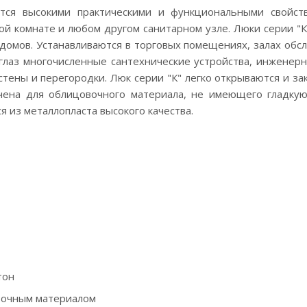
тся высокими практическими и функциональными свойст
ой комнате и любом другом санитарном узле. Люки серии "
 домов. Устанавливаются в торговых помещениях, залах обс
глаз многочисленные сантехнические устройства, инженерн
тены и перегородки. Люк серии "К" легко открываются и з
ачена для облицовочного материала, не имеющего гладку
я из металлопласта высокого качества.
тон
овочным материалом