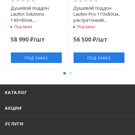
Душевой поддон
Душевой поддон
Laufen Solutions
Laufen Pro 110x80см.,
140×80см.,
ультратонкий,
ультратонкий,
прямоугольный,
Под заказ
Под заказ
прямоугольный,
Marbond®, цвет: белый
Marbond®, цвет: белый
матовый
58 990
₽
/шт
56 500
₽
/шт
матовый
ПОД ЗАКАЗ
ПОД ЗАКАЗ
КАТАЛОГ
АКЦИИ
УСЛУГИ