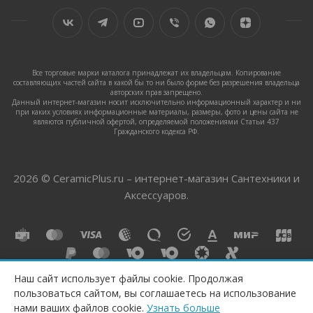
Все торговые марки каталога принадлежат их владельцам. Копирование
составляющих частей сайта в какой бы то ни было форме без разрешения владельца
авторских прав запрещено.
Данный интернет-магазин носит исключительно информационный характер и ни
при каких условиях информационные материалы, размеры, фото и цены сайта не
являются публичной офертой, определяемой положениями Статьи 437
Гражданского кодекса РФ.
2026 © CeramicPlus.ru – интернет-магазин Сантехники и
Аксессуаров.
Наш сайт использует файлы cookie. Продолжая
пользоваться сайтом, вы соглашаетесь на использование
нами ваших файлов cookie.
Узнать больше