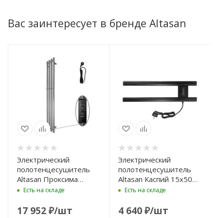
Вас заинтересует в бренде Altasan
Электрический
Электрический
полотенцесушитель
полотенцесушитель
Altasan Проксима
Altasan Каспий 15x50
115х21
КаспийПрофСП5015Ч
Есть на складе
Есть на складе
ПроксимаКругСП21150Г
цвет Черный матовый
цвет Графит
17 952
₽
/шт
4 640
₽
/шт