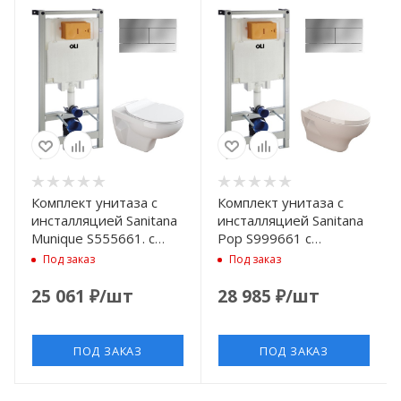
Комплект унитаза с
Комплект унитаза с
инсталляцией Sanitana
инсталляцией Sanitana
Munique S555661. с
Pop S999661 с
сиденьем микролифт и
сиденьем микролифт и
Под заказ
Под заказ
клавишей смыва Хром
клавишей смыва Хром
25 061
₽
/шт
28 985
₽
/шт
ПОД ЗАКАЗ
ПОД ЗАКАЗ