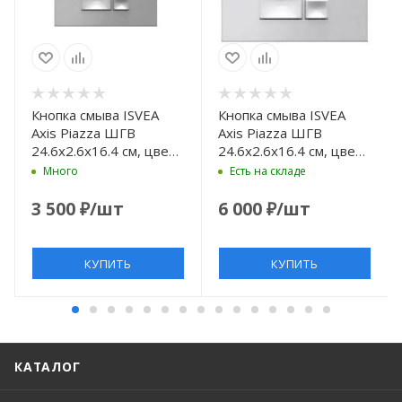
Кнопка смыва ISVEA
Кнопка смыва ISVEA
Axis Piazza ШГВ
Axis Piazza ШГВ
24.6x2.6x16.4 см, цвет
24.6x2.6x16.4 см, цвет
хром
белый матовый
Много
Есть на складе
3 500
₽
/шт
6 000
₽
/шт
КУПИТЬ
КУПИТЬ
КАТАЛОГ