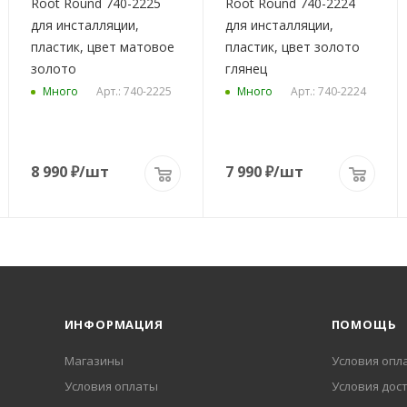
Root Round 740-2225
Root Round 740-2224
для инсталляции,
для инсталляции,
пластик, цвет матовое
пластик, цвет золото
золото
глянец
Арт.: 740-2225
Арт.: 740-2224
Много
Много
8 990
₽
/шт
7 990
₽
/шт
ИНФОРМАЦИЯ
ПОМОЩЬ
Магазины
Условия опл
Условия оплаты
Условия дос