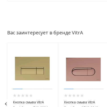
Вас заинтересует в бренде VitrA
-
Кнопка смыва VitrA
Кнопка смыва VitrA