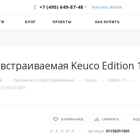
+7 (495) 649-87-48
ЗАКАЗАТЬ ЗВОНОК
ГИ
БЛОГ
ПРОЕКТЫ
КАК КУПИТЬ
встраиваемая Keuco Edition 1
—
—
—
—
ой
Раковины полувстраиваемые
Keuco
Edition 11
 31150 311001
В ИЗБРАННОЕ
СРАВНИТЬ
КОД
Артикул:
31150311001