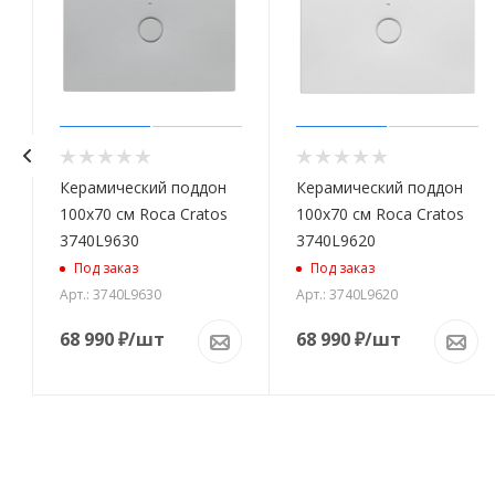
Керамический поддон
Керамический поддон
100x70 см Roca Cratos
100x70 см Roca Cratos
3740L9630
3740L9620
Под заказ
Под заказ
Арт.: 3740L9630
Арт.: 3740L9620
68 990
₽
/шт
68 990
₽
/шт