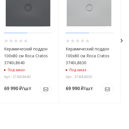
Керамический поддон
Керамический поддон
100x80 см Roca Cratos
100x80 см Roca Cratos
3740L8640
3740L8630
Под заказ
Под заказ
Арт.: 3740L8640
Арт.: 3740L8630
69 990
₽
/шт
69 990
₽
/шт