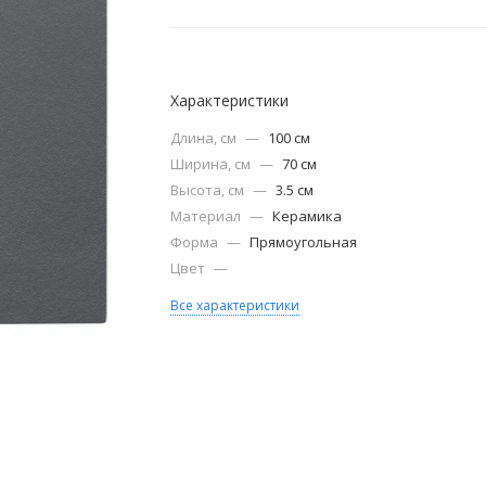
Характеристики
Длина, см
—
100 см
Ширина, см
—
70 см
Высота, см
—
3.5 см
Материал
—
Керамика
Форма
—
Прямоугольная
Цвет
—
Все характеристики