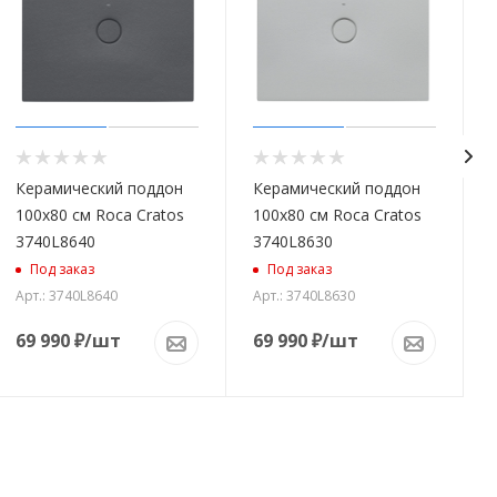
Керамический поддон
Керамический поддон
100x80 см Roca Cratos
100x80 см Roca Cratos
3740L8640
3740L8630
Под заказ
Под заказ
Арт.: 3740L8640
Арт.: 3740L8630
69 990
₽
/шт
69 990
₽
/шт