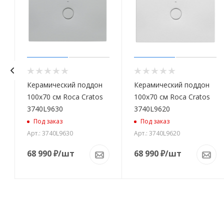
Керамический поддон
Керамический поддон
100x70 см Roca Cratos
100x70 см Roca Cratos
3740L9630
3740L9620
Под заказ
Под заказ
Арт.: 3740L9630
Арт.: 3740L9620
68 990
₽
/шт
68 990
₽
/шт