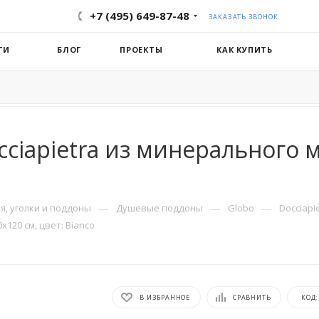
+7 (495) 649-87-48
ЗАКАЗАТЬ ЗВОНОК
ГИ
БЛОГ
ПРОЕКТЫ
КАК КУПИТЬ
ciapietra из минерального 
—
—
—
, уголки и поддоны
Душевые поддоны
Globo
Docciapi
120 см, цвет: Bianco
В ИЗБРАННОЕ
СРАВНИТЬ
КОД