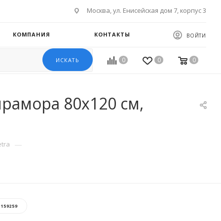
Москва, ул. Енисейская дом 7, корпус 3
КОМПАНИЯ
КОНТАКТЫ
ВОЙТИ
0
0
0
ИСКАТЬ
мрамора 80x120 см,
—
etra
:
159259