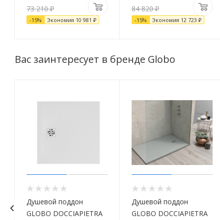
73 210
₽
84 820
₽
-
15
%
Экономия
10 981
₽
-
15
%
Экономия
12 723
₽
Вас заинтересует в бренде Globo
Душевой поддон
Душевой поддон
GLOBO DOCCIAPIETRA
GLOBO DOCCIAPIETRA