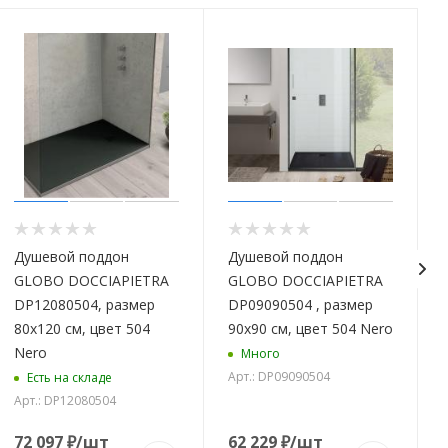
Душевой поддон
Душевой поддон
GLOBO DOCCIAPIETRA
GLOBO DOCCIAPIETRA
DP12080504, размер
DP09090504 , размер
80x120 см, цвет 504
90x90 см, цвет 504 Nero
Nero
Много
Арт.: DP09090504
Есть на складе
Арт.: DP12080504
72 097
₽
/шт
62 229
₽
/шт