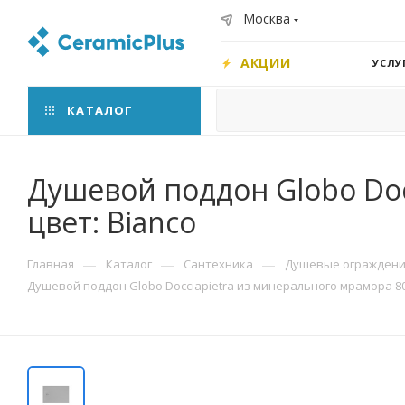
Москва
АКЦИИ
УСЛУ
КАТАЛОГ
Душевой поддон Globo Doc
цвет: Bianco
—
—
—
Главная
Каталог
Сантехника
Душевые ограждения
Душевой поддон Globo Docciapietra из минерального мрамора 80x