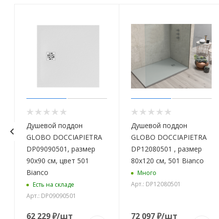
Душевой поддон
Душевой поддон
GLOBO DOCCIAPIETRA
GLOBO DOCCIAPIETRA
а
DP09090501, размер
DP12080501 , размер
90x90 см, цвет 501
80x120 см, 501 Bianco
Bianco
Много
Арт.: DP12080501
Есть на складе
Арт.: DP09090501
62 229
₽
/шт
72 097
₽
/шт