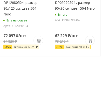
DP12080504, размер
DP09090504 , размер
80x120 см, цвет 504
90x90 см, цвет 504 Nero
Nero
Много
Арт.: DP09090504
Есть на складе
Арт.: DP12080504
72 097
₽
/шт
62 229
₽
/шт
84 820
₽
73 210
₽
-
15
%
Экономия
12 723
₽
-
15
%
Экономия
10 981
₽