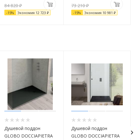
84 820
₽
73 210
₽
-
15
%
Экономия
12 723
₽
-
15
%
Экономия
10 981
₽
Душевой поддон
Душевой поддон
GLOBO DOCCIAPIETRA
GLOBO DOCCIAPIETRA