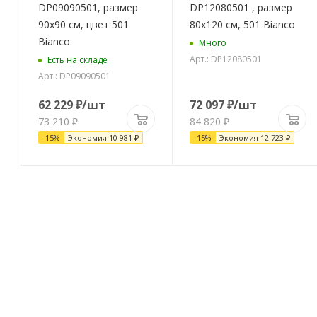
а
DP09090501, размер
DP12080501 , размер
90x90 см, цвет 501
80x120 см, 501 Bianco
Bianco
Много
Арт.: DP12080501
Есть на складе
Арт.: DP09090501
62 229
₽
/шт
72 097
₽
/шт
73 210
₽
84 820
₽
-
15
%
Экономия
10 981
₽
-
15
%
Экономия
12 723
₽