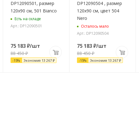
DP12090501, размер
DP12090504 , размер
120x90 см, 501 Bianco
120x90 см, цвет 504
Nero
Есть на складе
Арт.: DP12090501
Осталось мало
Арт.: DP12090504
75 183
₽
/шт
75 183
₽
/шт
88 450
₽
88 450
₽
-
15
%
Экономия
13 267
₽
-
15
%
Экономия
13 267
₽