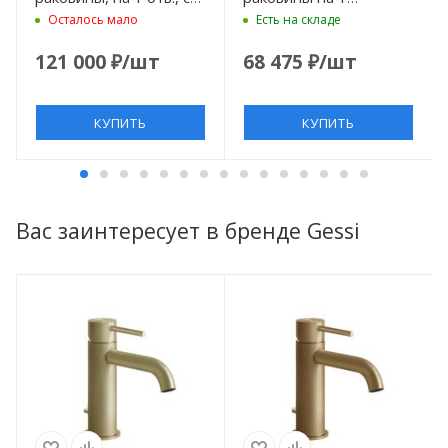
донным клапаном,
отверстие,
Осталось мало
Есть на складе
цвет Antique Brass
однорычажный, в
комплекте с донным
121 000
₽
/шт
68 475
₽
/шт
клапаном, цвет хром
КУПИТЬ
КУПИТЬ
Вас заинтересует в бренде Gessi