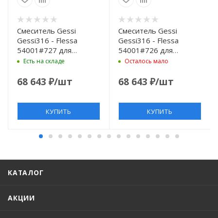
Смеситель Gessi
Смеситель Gessi
Gessi316 - Flessa
Gessi316 - Flessa
54001#727 для
54001#726 для
раковины на 1 отв. с
раковины на 1 отв. с
Есть на складе
Осталось мало
донным клапаном,
донным клапаном,
излив 12.3 см, цвет
излив 12.3 см, цвет
68 643
₽
/шт
68 643
₽
/шт
Brushed Brass PVD
Warm bronze brushed
PVD
КУПИТЬ
КУПИТЬ
КАТАЛОГ
АКЦИИ