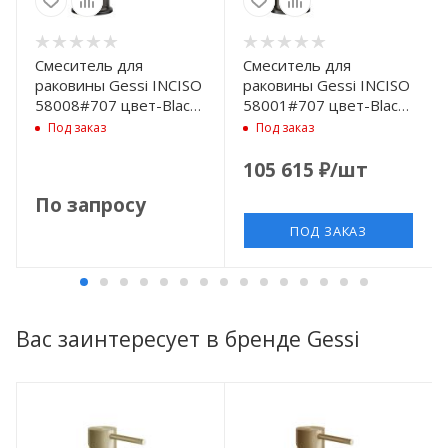
Смеситель для
Смеситель для
раковины Gessi INCISO
раковины Gessi INCISO
58008#707 цвет-Black
58001#707 цвет-Black
Metal Brushed PVD
Metal Brushed PVD
Под заказ
Под заказ
105 615
₽
/шт
По запросу
ПОД ЗАКАЗ
Вас заинтересует в бренде Gessi