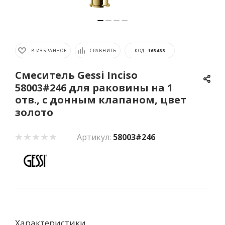
В ИЗБРАННОЕ
СРАВНИТЬ
КОД:
165483
Смеситель Gessi Inciso
58003#246 для раковины на 1
отв., с донным клапаном, цвет
золото
Артикул:
58003#246
Характеристики