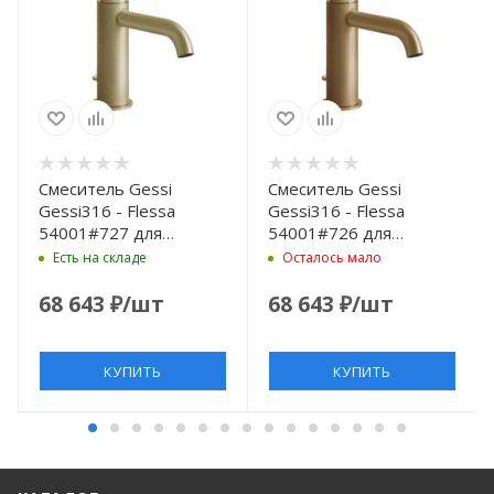
Смеситель Gessi
Смеситель Gessi
Gessi316 - Flessa
Gessi316 - Flessa
54001#727 для
54001#726 для
раковины на 1 отв. с
раковины на 1 отв. с
Есть на складе
Осталось мало
донным клапаном,
донным клапаном,
излив 12.3 см, цвет
излив 12.3 см, цвет
68 643
₽
/шт
68 643
₽
/шт
Brushed Brass PVD
Warm bronze brushed
PVD
КУПИТЬ
КУПИТЬ