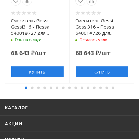
Смеситель Gessi
Смеситель Gessi
Gessi316 - Flessa
Gessi316 - Flessa
54001#727 для
54001#726 для
раковины на 1 отв. с
раковины на 1 отв. с
Есть на складе
Осталось мало
донным клапаном,
донным клапаном,
излив 12.3 см, цвет
излив 12.3 см, цвет
68 643
₽
/шт
68 643
₽
/шт
Brushed Brass PVD
Warm bronze brushed
PVD
КУПИТЬ
КУПИТЬ
КАТАЛОГ
АКЦИИ