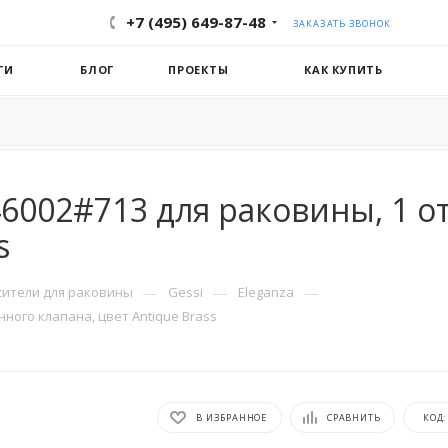
+7 (495) 649-87-48
ЗАКАЗАТЬ ЗВОНОК
ГИ
БЛОГ
ПРОЕКТЫ
КАК КУПИТЬ
46002#713 для раковины, 1 от
s
—
—
—
сители для раковины
Gessi
Eleganza
нного клапана, цвет Antique Brass
В ИЗБРАННОЕ
СРАВНИТЬ
КОД