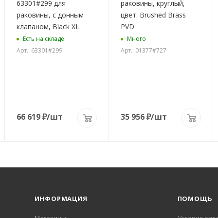
63301#299 для
раковины, круглый,
раковины, с донным
цвет: Brushed Brass
клапаном, Black XL
PVD
Есть на складе
Много
Арт.: 63301#299
Арт.: 01377#727
66 619
₽
/шт
35 956
₽
/шт
ИНФОРМАЦИЯ
ПОМОЩЬ