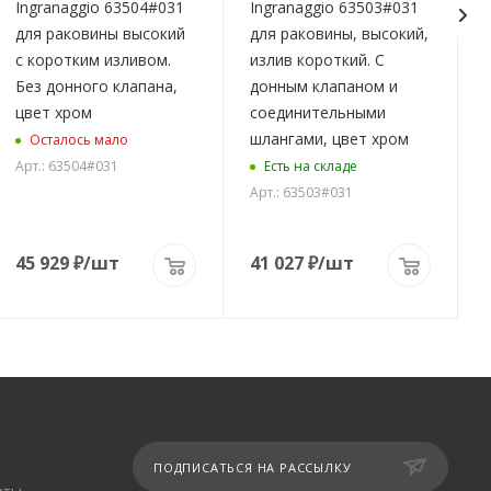
Ingranaggio 63504#031
Ingranaggio 63503#031
для раковины высокий
для раковины, высокий,
с коротким изливом.
излив короткий. С
Без донного клапана,
донным клапаном и
цвет хром
соединительными
шлангами, цвет хром
Осталось мало
Арт.: 63504#031
Есть на складе
Арт.: 63503#031
45 929
₽
/шт
41 027
₽
/шт
ПОДПИСАТЬСЯ НА РАССЫЛКУ