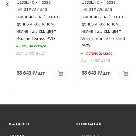
Gessi316 - Flessa
Gessi316 - Flessa
54001#727 для
54001#726 для
раковины на 1 отв. с
раковины на 1 отв. с
донным клапаном,
донным клапаном,
излив 12.3 см, цвет
излив 12.3 см, цвет
Brushed Brass PVD
Warm bronze brushed
PVD
Есть на складе
Арт.: 54001#727
Осталось мало
Арт.: 54001#726
68 643
₽
/шт
68 643
₽
/шт
КАТАЛОГ
КОМПАНИЯ