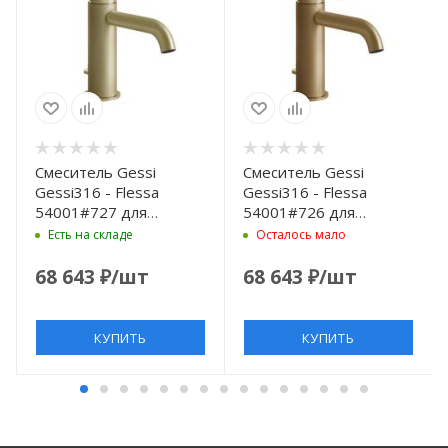
Смеситель Gessi
Смеситель Gessi
Gessi316 - Flessa
Gessi316 - Flessa
54001#727 для
54001#726 для
раковины на 1 отв. с
раковины на 1 отв. с
Есть на складе
Осталось мало
донным клапаном,
донным клапаном,
излив 12.3 см, цвет
излив 12.3 см, цвет
68 643
₽
/шт
68 643
₽
/шт
Brushed Brass PVD
Warm bronze brushed
PVD
КУПИТЬ
КУПИТЬ