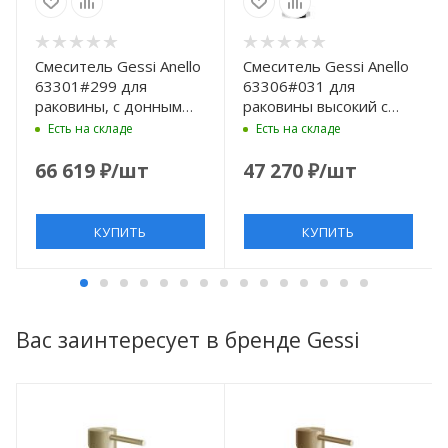
Смеситель Gessi Anello
Смеситель Gessi Anello
63301#299 для
63306#031 для
раковины, с донным
раковины высокий с
клапаном, Black XL
длинным изливом, без
Есть на складе
Есть на складе
донного клапана, цвет
хром
66 619
₽
/шт
47 270
₽
/шт
КУПИТЬ
КУПИТЬ
Вас заинтересует в бренде Gessi