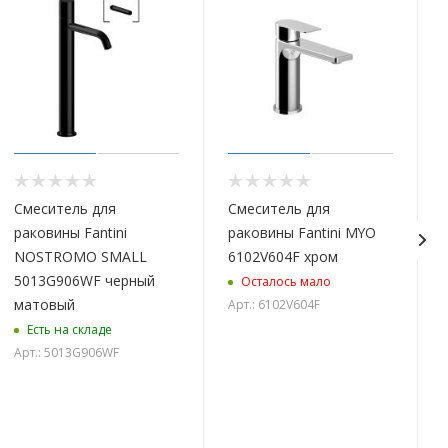
Смеситель для
Смеситель для
раковины Fantini
раковины Fantini MYO
NOSTROMO SMALL
6102V604F хром
5013G906WF черный
Осталось мало
матовый
Арт.: 6102V604F
Есть на складе
Арт.: 5013G906WF