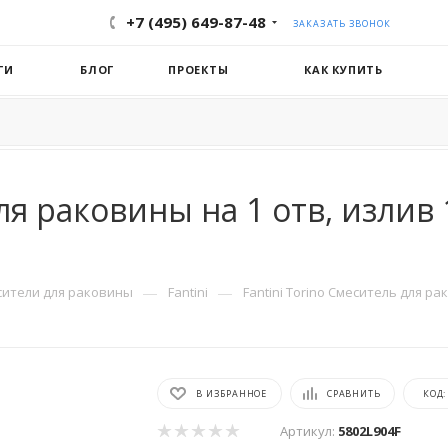
+7 (495) 649-87-48
ЗАКАЗАТЬ ЗВОНОК
ГИ
БЛОГ
ПРОЕКТЫ
КАК КУПИТЬ
ля раковины на 1 отв, излив
—
—
сители для раковины
Fantini
Fantini Torino Смеситель для ра
В ИЗБРАННОЕ
СРАВНИТЬ
КОД
Артикул:
5802L904F