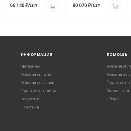
66 140
₽
/шт
80 070
₽
/шт
ИНФОРМАЦИЯ
ПОМОЩЬ
Магазины
Условия опл
Условия оплаты
Условия дос
Условия доставки
Гарантия на
Гарантия на товар
Вопрос-отве
Реквизиты
Обзоры
Политика