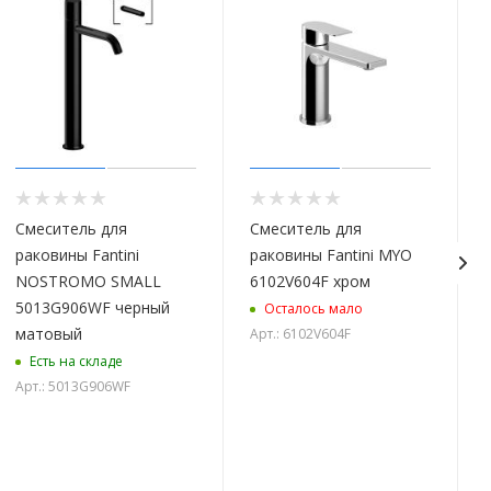
Смеситель для
Смеситель для
раковины Fantini
раковины Fantini MYO
NOSTROMO SMALL
6102V604F хром
5013G906WF черный
Осталось мало
матовый
Арт.: 6102V604F
Есть на складе
Арт.: 5013G906WF