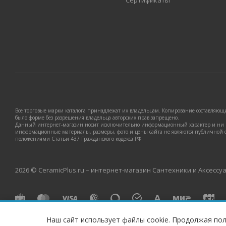
Сертификаты
Все торговые марки каталога принадлежат их владельцам. Копирование составляющих
было форме без разрешения владельца авторских прав запрещено.
Данный интернет-магазин носит исключительно информационный характер и ни п
информационные материалы, размеры, фото и цены сайта не являются публичной 
положениями Статьи 437 Гражданского кодекса РФ.
2026 © CeramicPlus.ru – интернет-магазин Сантехники и Аксессу
Наш сайт использует файлы cookie. Продолжая пол