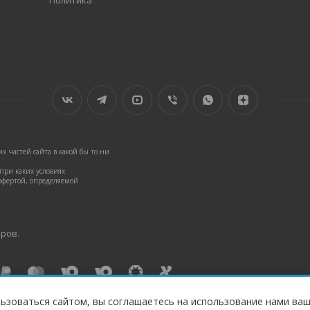
Политика
 частей сайта в какой бы то ни
ри каких условиях
офертой, определяемой
аров.
ьзоваться сайтом, вы соглашаетесь на использование нами ваш