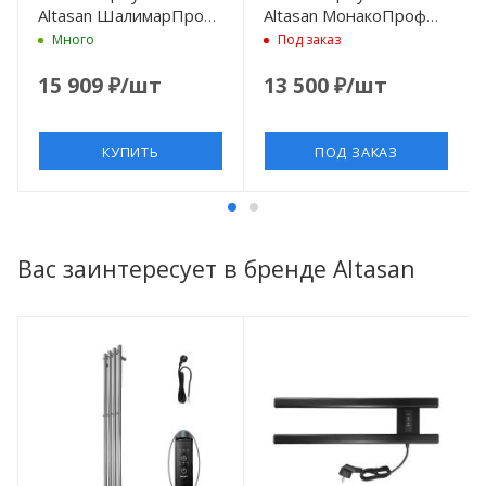
Altasan ШалимарПроф
Altasan МонакоПроф
80х50 Черный муар
40x50
Много
Под заказ
МонакоПроф4050Г
Графит
15 909
₽
/шт
13 500
₽
/шт
КУПИТЬ
ПОД ЗАКАЗ
Вас заинтересует в бренде Altasan