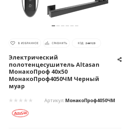
В ИЗБРАННОЕ
СРАВНИТЬ
КОД:
244123
Электрический
полотенцесушитель Altasan
МонакоПроф 40х50
МонакоПроф4050ЧМ Черный
муар
Артикул:
МонакоПроф4050ЧМ