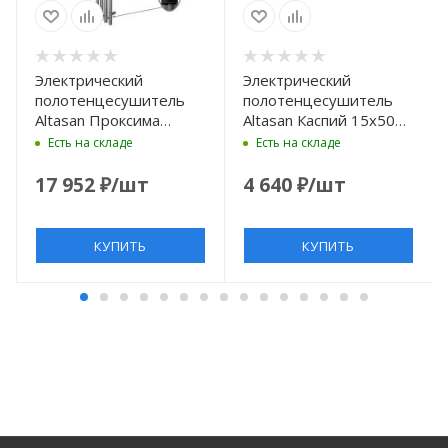
Электрический
Электрический
полотенцесушитель
полотенцесушитель
Altasan Проксима
Altasan Каспий 15x50
115х21
КаспийПрофСП5015Ч
Есть на складе
Есть на складе
ПроксимаКругСП21150Г
цвет Черный матовый
цвет Графит
17 952
₽
/шт
4 640
₽
/шт
КУПИТЬ
КУПИТЬ