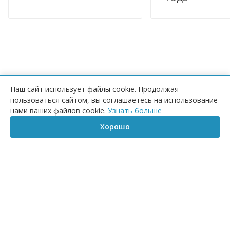
Наш сайт использует файлы cookie. Продолжая
Коллекция RGW Stilvoll
пользоваться сайтом, вы соглашаетесь на использование
КУПИТЬ
нами ваших файлов cookie.
Узнать больше
Хорошо
Главная
Корзина
Сравнение
Каталог
Контакты
Бренд