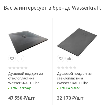
Вас заинтересует в бренде Wasserkraft
Душевой поддон из
Душевой поддон из
стеклопластика
стеклопластика
WasserKRAFT Elbe
WasserKRAFT Elbe
140×100 74T37
110x90 74T15 черный
Есть на складе
Есть на складе
черный матовый
матовый
47 550
₽
/шт
32 170
₽
/шт