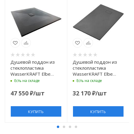
Душевой поддон из
Душевой поддон из
стеклопластика
стеклопластика
WasserKRAFT Elbe
WasserKRAFT Elbe
140×100 74T37
110x90 74T15 черный
Есть на складе
Есть на складе
черный матовый
матовый
47 550
₽
/шт
32 170
₽
/шт
КУПИТЬ
КУПИТЬ