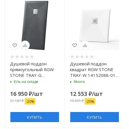
Душевой поддон
Душевой поддон
прямоугольный RGW
квадрат RGW STONE
STONE TRAY-G
TRAY-W 14152088-01-
14152812-02-11
11 800x800
Есть на складе
Много
800x1200
16 950
₽
/шт
12 553
₽
/шт
21 187
₽
15 691
₽
-
20
%
-
20
%
КУПИТЬ
КУПИТЬ