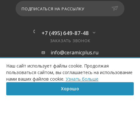
ПОДПИСАТЬСЯ НА РАССЫЛКУ
+7 (495) 649-87-48
ЗАКАЗАТЬ ЗВОНОК
info@ceramicplus.ru
Москва, ул. Енисейская дом 7,
Наш сайт использует файлы cookie. Продолжая
корпус 3
пользоваться сайтом, вы соглашаетесь на использование
КУПИТЬ
нами ваших файлов cookie.
Узнать больше
Хорошо
Главная
Корзина
Сравнение
Каталог
Контакты
Бренд
Все торговые марки каталога принадлежат их владельцам. Копирование
составляющих частей сайта в какой бы то ни было форме без разрешения владельца
авторских прав запрещено.
Данный интернет-магазин носит исключительно информационный характер и ни
при каких условиях информационные материалы, размеры, фото и цены сайта не