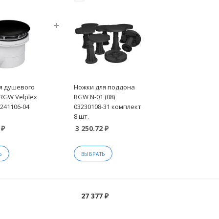
я душевого
Ножки для поддона
RGW Velplex
RGW N-01 (08)
241106-04
03230108-31 комплект
8 шт.
 ₽
3 250.72 ₽
Ь
ВЫБРАТЬ
27 377 ₽