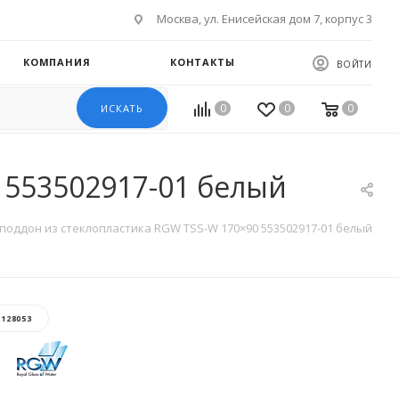
Москва, ул. Енисейская дом 7, корпус 3
КОМПАНИЯ
КОНТАКТЫ
ВОЙТИ
0
0
0
ИСКАТЬ
 553502917-01 белый
поддон из стеклопластика RGW TSS-W 170×90 553502917-01 белый
:
128053