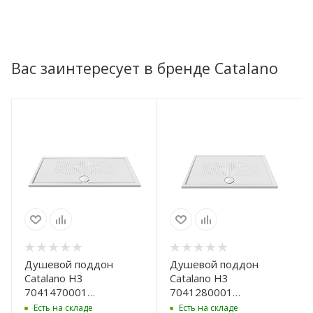
Вас заинтересует в бренде Catalano
Душевой поддон
Душевой поддон
Catalano H3
Catalano H3
7041470001
7041280001
керамический,
керамический,
Есть на складе
Есть на складе