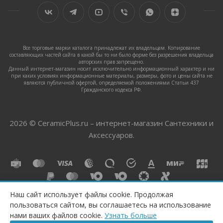
Все торговые марки каталога принадлежат их владельцам. Копирование
составляющих частей сайта в какой бы то ни было форме без разрешения владельца
авторских прав запрещено.
Данный интернет-магазин носит исключительно информационный характер и ни
при каких условиях информационные материалы, размеры, фото и цены сайта не
являются публичной офертой, определяемой положениями Статьи 437
Гражданского кодекса РФ.
2026 © CeramicPlus.ru – интернет-магазин Сантехники и
Аксессуаров.
Наш сайт использует файлы cookie. Продолжая
пользоваться сайтом, вы соглашаетесь на использование
ПОД ЗАКАЗ
нами ваших файлов cookie.
Узнать больше