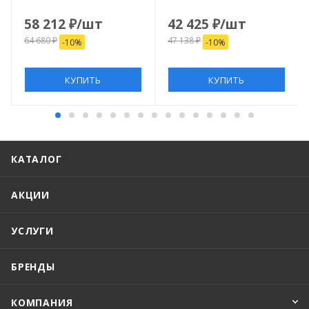
прямоугольный,
прямоугольный,
140×70×3 см, белый
120×80×3 см, белый
58 212
₽
/шт
42 425
₽
/шт
64 680
₽
47 138
₽
-
10
%
-
10
%
КУПИТЬ
КУПИТЬ
КАТАЛОГ
АКЦИИ
УСЛУГИ
БРЕНДЫ
КОМПАНИЯ