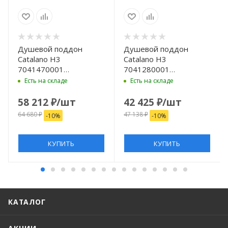
Душевой поддон
Душевой поддон
Catalano H3
Catalano H3
7041470001
7041280001
керамический,
керамический,
Есть на складе
Есть на складе
прямоугольный,
прямоугольный,
140×70×3 см, белый
120×80×3 см, белый
58 212
₽
/шт
42 425
₽
/шт
64 680
₽
47 138
₽
-
10
%
-
10
%
КУПИТЬ
КУПИТЬ
КАТАЛОГ