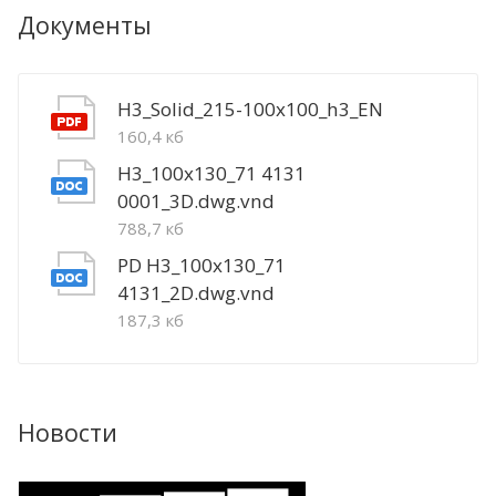
Документы
H3_Solid_215-100x100_h3_EN
160,4 кб
H3_100x130_71 4131
0001_3D.dwg.vnd
788,7 кб
PD H3_100x130_71
4131_2D.dwg.vnd
187,3 кб
Новости