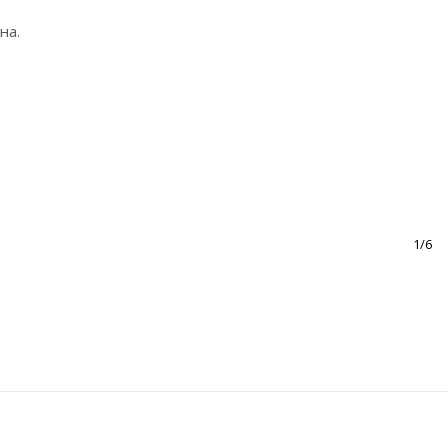
на.
1/6