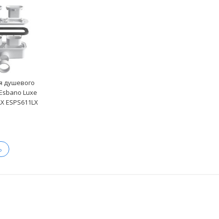
я душевого
Esbano Luxe
LX ESPS611LX
Ь