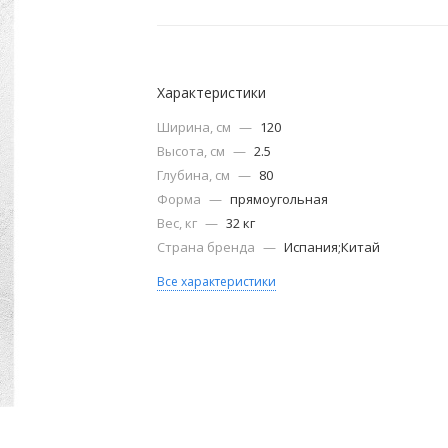
Характеристики
Ширина, см
—
120
Высота, см
—
2.5
Глубина, см
—
80
Форма
—
прямоугольная
Вес, кг
—
32 кг
Страна бренда
—
Испания;Китай
Все характеристики