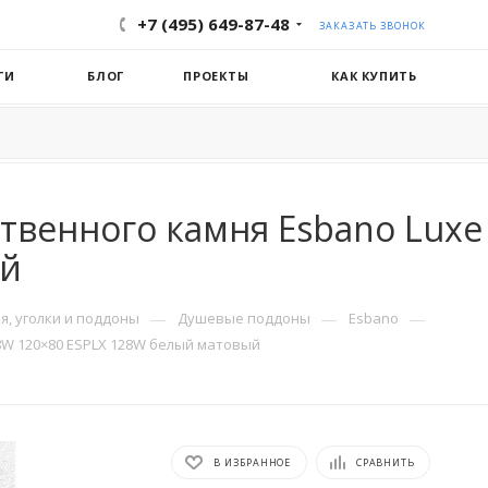
+7 (495) 649-87-48
ЗАКАЗАТЬ ЗВОНОК
ГИ
БЛОГ
ПРОЕКТЫ
КАК КУПИТЬ
твенного камня Esbano Luxe
ый
—
—
—
, уголки и поддоны
Душевые поддоны
Esbano
8W 120×80 ESPLX 128W белый матовый
В ИЗБРАННОЕ
СРАВНИТЬ