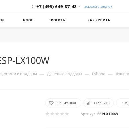
+7 (495) 649-87-48
ЗАКАЗАТЬ ЗВОНОК
ГИ
БЛОГ
ПРОЕКТЫ
КАК КУПИТЬ
ESP-LX100W
—
—
—
, уголки и поддоны
Душевые поддоны
Esbano
Душево
В ИЗБРАННОЕ
СРАВНИТЬ
КОД
Артикул:
ESPLX100W