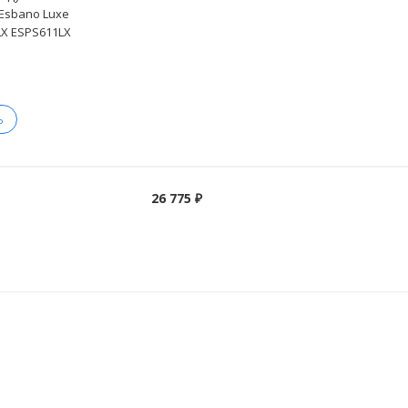
Esbano Luxe
LX ESPS611LX
Ь
26 775 ₽