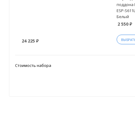
поддона 
ESP-S611
Белый
2 550 ₽
ВЫБРАТ
24 225 ₽
Стоимость набора