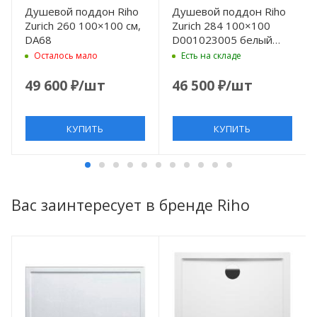
Душевой поддон Riho
Душевой поддон Riho
Zurich 260 100×100 см,
Zurich 284 100×100
DA68
D001023005 белый
без антискользящего
Осталось мало
Есть на складе
покрытия
49 600
₽
/шт
46 500
₽
/шт
КУПИТЬ
КУПИТЬ
Вас заинтересует в бренде Riho