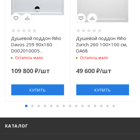
Душевой поддон Riho
Душевой поддон Riho
Davos 259 90x160
Zurich 260 100×100 см,
2001005)
D002010005
DA68
(DA6700500000000)
Осталось мало
Осталось мало
белый без
антискользящего
109 800
₽
/шт
49 600
₽
/шт
покрытия
КУПИТЬ
КУПИТЬ
КАТАЛОГ