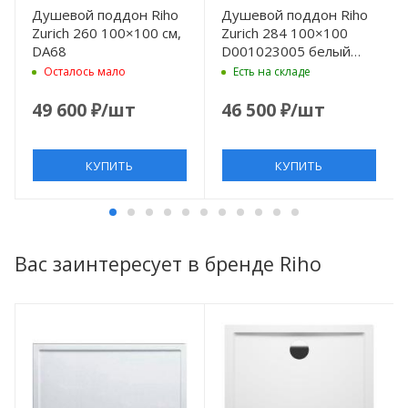
Душевой поддон Riho
Душевой поддон Riho
Zurich 260 100×100 см,
Zurich 284 100×100
DA68
D001023005 белый
без антискользящего
Осталось мало
Есть на складе
покрытия
49 600
₽
/шт
46 500
₽
/шт
КУПИТЬ
КУПИТЬ
Вас заинтересует в бренде Riho