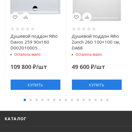
Душевой поддон Riho
Душевой поддон Riho
Davos 259 90x160
Zurich 260 100×100 см,
2001005)
D002010005
DA68
(DA6700500000000)
Осталось мало
Осталось мало
белый без
антискользящего
109 800
₽
/шт
49 600
₽
/шт
покрытия
КУПИТЬ
КУПИТЬ
КАТАЛОГ