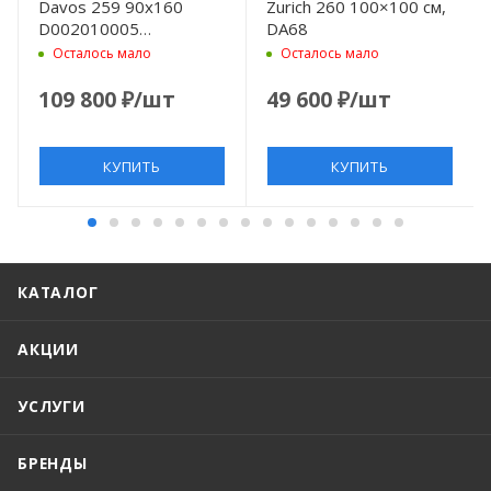
Davos 259 90x160
Zurich 260 100×100 см,
2002005)
D002010005
DA68
(DA6700500000000)
Осталось мало
Осталось мало
белый без
антискользящего
109 800
₽
/шт
49 600
₽
/шт
покрытия
КУПИТЬ
КУПИТЬ
КАТАЛОГ
АКЦИИ
УСЛУГИ
БРЕНДЫ