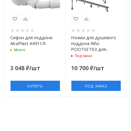
Сифон для поддона
Ножки для душевого
AlcaPlast A491CR
поддона Riho
POOTSET63 для
Много
поддонов Basel 404,
Под заказ
414, 430
3 048
₽
/шт
10 700
₽
/шт
КУПИТЬ
ПОД ЗАКАЗ