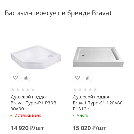
Вас заинтересует в бренде Bravat
Душевой поддон
Душевой поддон
Bravat Type-P1 P39B
Bravat Type-S1 120×80
90×90
P1812 с
антискользящим
Осталось мало
Много
покрытием
14 920
₽
/шт
15 020
₽
/шт