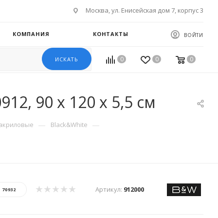
Москва, ул. Енисейская дом 7, корпус 3
КОМПАНИЯ
КОНТАКТЫ
ВОЙТИ
0
0
0
ИСКАТЬ
12, 90 х 120 х 5,5 см
—
—
акриловые
Black&White
Артикул:
912000
:
70932