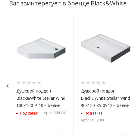
Вас заинтересует в бренде Black&White
Душевой поддон
Душевой поддон
d
Black&White Stellar Wind
Black&White Stellar Wind
0
100×100 P-10H белый
90x120 RS-0912H белый
Арт.: 10PH00
Под заказ
Под заказ
Арт.: 0912H00