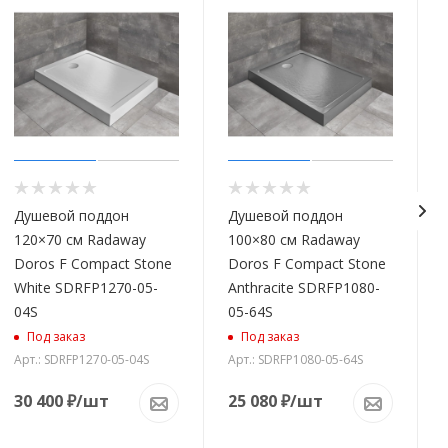
Душевой поддон
Душевой поддон
120×70 см Radaway
100×80 см Radaway
Doros F Compact Stone
Doros F Compact Stone
White SDRFP1270-05-
Anthracite SDRFP1080-
04S
05-64S
Под заказ
Под заказ
Арт.: SDRFP1270-05-04S
Арт.: SDRFP1080-05-64S
30 400
₽
/шт
25 080
₽
/шт