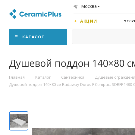
Москва
АКЦИИ
УСЛУ
КАТАЛОГ
Душевой поддон 140×80 см
—
—
—
Главная
Каталог
Сантехника
Душевые ограждения
Душевой поддон 140×80 см Radaway Doros F Compact SDRFP1480-