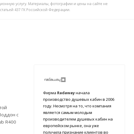
ионную услугу. Материалы, фотографии и цены на сайте не
 статьей 437 ГК Российской Федерации.
Фирма
Radaway
начала
производство душевых кабин в 2006
году. Несмотря на то, что компания
той
является самым молодым
Поддон с
производителем душевых кабин на
ub R400
европейском рынке, она уже
получила признание клиентов во