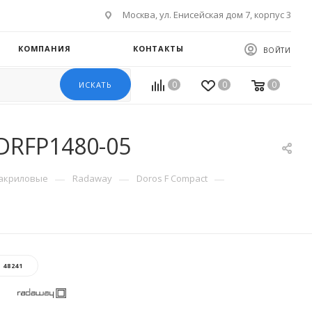
Москва, ул. Енисейская дом 7, корпус 3
КОМПАНИЯ
КОНТАКТЫ
ВОЙТИ
0
0
0
ИСКАТЬ
DRFP1480-05
—
—
—
акриловые
Radaway
Doros F Compact
:
48241