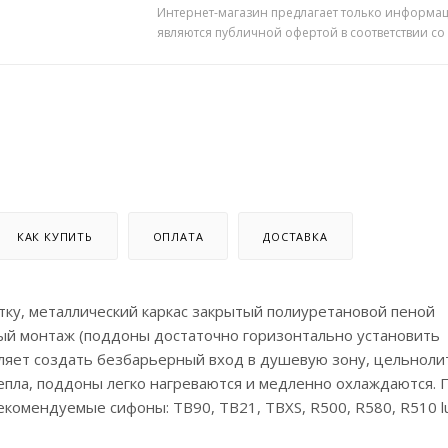
Интернет-магазин предлагает только информац
являются публичной офертой в соответствии со
КАК КУПИТЬ
ОПЛАТА
ДОСТАВКА
тку, металлический каркас закрытый полиуретановой пеной
тый монтаж (поддоны достаточно горизонтально установить
оляет создать безбарьерный вход в душевую зону, цельноли
епла, поддоны легко нагреваются и медленно охлаждаются. 
Рекомендуемые сифоны: TB90, TB21, TBXS, R500, R580, R510 l