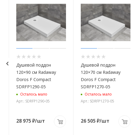
Душевой поддон
Душевой поддон
120×90 см Radaway
120×70 см Radaway
5
Doros F Compact
Doros F Compact
SDRFP1290-05
SDRFP1270-05
Осталось мало
Осталось мало
Арт.: SDRFP1290-05
Арт.: SDRFP1270-05
28 975
₽
/шт
26 505
₽
/шт