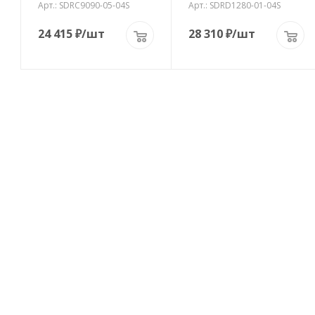
Арт.: SDRC9090-05-04S
Арт.: SDRD1280-01-04S
24 415
₽
/шт
28 310
₽
/шт