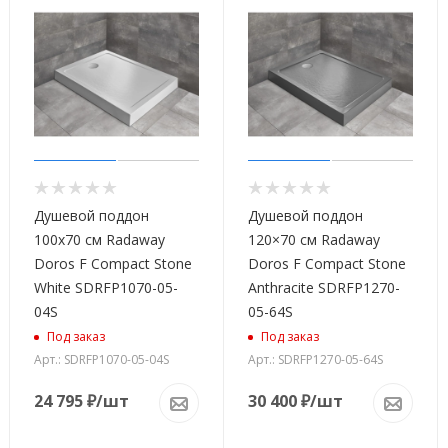
Душевой поддон
Душевой поддон
100x70 см Radaway
120×70 см Radaway
Doros F Compact Stone
Doros F Compact Stone
White SDRFP1070-05-
Anthracite SDRFP1270-
04S
05-64S
Под заказ
Под заказ
Арт.: SDRFP1070-05-04S
Арт.: SDRFP1270-05-64S
24 795
₽
/шт
30 400
₽
/шт