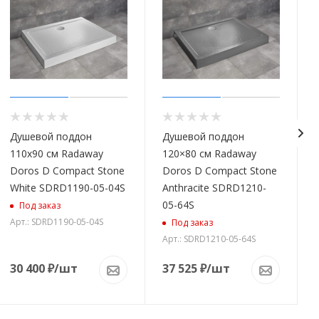
Душевой поддон
Душевой поддон
110x90 см Radaway
120×80 см Radaway
Doros D Compact Stone
Doros D Compact Stone
White SDRD1190-05-04S
Anthracite SDRD1210-
05-64S
Под заказ
Арт.: SDRD1190-05-04S
Под заказ
Арт.: SDRD1210-05-64S
30 400
₽
/шт
37 525
₽
/шт