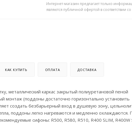
Интернет-магазин предлагает только информац
являются публичной офертой в соответствии со
КАК КУПИТЬ
ОПЛАТА
ДОСТАВКА
тку, металлический каркас закрытый полиуретановой пеной
тый монтаж (поддоны достаточно горизонтально установить
оляет создать безбарьерный вход в душевую зону, цельноли
епла, поддоны легко нагреваются и медленно охлаждаются. 
Рекомендуемые сифоны: R500, R580, R510, R400 SLIM, R400W 