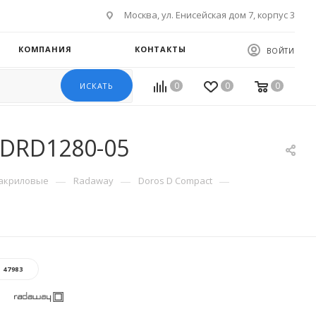
Москва, ул. Енисейская дом 7, корпус 3
КОМПАНИЯ
КОНТАКТЫ
ВОЙТИ
0
0
0
ИСКАТЬ
SDRD1280-05
—
—
—
акриловые
Radaway
Doros D Compact
:
47983