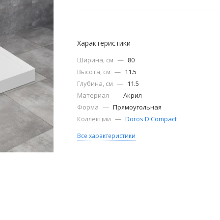
Характеристики
Ширина, см
—
80
Высота, см
—
11.5
Глубина, см
—
11.5
Материал
—
Акрил
Форма
—
Прямоугольная
Коллекции
—
Doros D Compact
Все характеристики