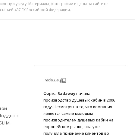
ионную услугу. Материалы, фотографии и цены на сайте не
 статьей 437 ГК Российской Федерации.
Фирма
Radaway
начала
производство душевых кабин в 2006
году. Несмотря на то, что компания
той
является самым молодым
Поддон с
производителем душевых кабин на
SLIM.
европейском рынке, она уже
получила признание клиентов во