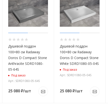
Душевой поддон
Душевой поддон
100×80 см Radaway
100×80 см Radaway
Doros D Compact Stone
Doros D Compact Stone
Anthracite SDRD1080-
White SDRD1080-05-04S
05-64S
Под заказ
Арт.: SDRD1080-05-04S
Под заказ
Арт.: SDRD1080-05-64S
25 080
₽
/шт
25 080
₽
/шт