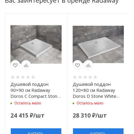
Вас заинтересует в бренде Radaway
Душевой поддон
Душевой поддон
90×90 см Radaway
120×80 см Radaway
Doros C Compact Stone
Doros D Stone White
White SDRC9090-05-
SDRD1280-01-04S
Осталось мало
Осталось мало
04S
24 415
₽
/шт
28 310
₽
/шт
КУПИТЬ
КУПИТЬ