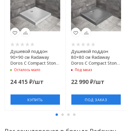
Душевой поддон
Душевой поддон
90×90 см Radaway
80×80 см Radaway
Doros C Compact Stone
Doros C Compact Stone
White SDRC9090-05-
Anthracite SDRC8080-
Осталось мало
Под заказ
04S
05-64S
24 415
₽
/шт
22 990
₽
/шт
КУПИТЬ
ПОД ЗАКАЗ