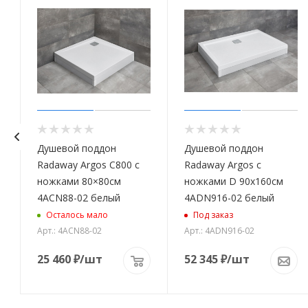
Душевой поддон
Душевой поддон
Radaway Argos C800 с
Radaway Argos с
ножками 80×80см
ножками D 90х160см
4ACN88-02 белый
4ADN916-02 белый
Осталось мало
Под заказ
Арт.: 4ACN88-02
Арт.: 4ADN916-02
25 460
₽
/шт
52 345
₽
/шт