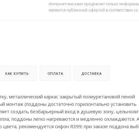
Интернет-магазин предлагает только информац
являются публичной офертой в соответствии со
КАК КУПИТЬ
ОПЛАТА
ДОСТАВКА
тку, металлический каркас закрытый полиуретановой пеной
тый монтаж (поддоны достаточно горизонтально установить
оляет создать безбарьерный вход в душевую зону, цельноли
епла, поддоны легко нагреваются и медленно охлаждаются. 
о цвета, рекомендуется сифон R399; при заказе поддона вы