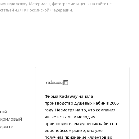
ионную услугу. Материалы, фотографии и цены на сайте не
 статьей 437 ГК Российской Федерации.
Фирма
Radaway
начала
производство душевых кабин в 2006
году. Несмотря на то, что компания
той
является самым молодым
Акриловый
производителем душевых кабин на
берите
европейском рынке, она уже
получила признание клиентов во