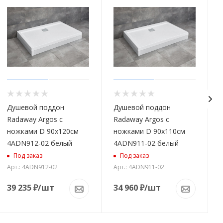
Душевой поддон
Душевой поддон
Radaway Argos с
Radaway Argos с
ножками D 90х120см
ножками D 90х110см
4ADN912-02 белый
4ADN911-02 белый
Под заказ
Под заказ
Арт.: 4ADN912-02
Арт.: 4ADN911-02
39 235
₽
/шт
34 960
₽
/шт