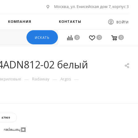
Москва, ул. Енисейская дом 7, корпус 3
КОМПАНИЯ
КОНТАКТЫ
ВОЙТИ
0
0
0
ИСКАТЬ
 4ADN812-02 белый
—
—
—
акриловые
Radaway
Argos
:
47969