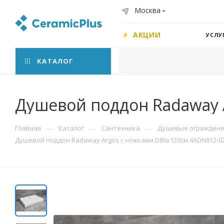
Москва
АКЦИИ
УСЛУ
КАТАЛОГ
Душевой поддон Radaway 
—
—
—
Главная
Каталог
Сантехника
Душевые ограждения
Душевой поддон Radaway Argos с ножками D80х120см 4ADN812-0