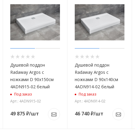
Душевой поддон
Душевой поддон
Radaway Argos с
Radaway Argos с
ножками D 90х150см
ножками D 90х140см
4ADN915-02 белый
4ADN914-02 белый
Под заказ
Под заказ
Арт.: 4ADN915-02
Арт.: 4ADN914-02
49 875
₽
/шт
46 740
₽
/шт