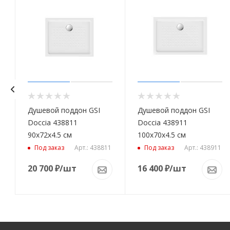
Душевой поддон GSI
Душевой поддон GSI
Doccia 438811
Doccia 438911
90x72x4.5 см
100x70x4.5 см
1
Арт.: 438811
Арт.: 438911
Под заказ
Под заказ
20 700
₽
/шт
16 400
₽
/шт