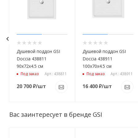
Душевой поддон GSI
Душевой поддон GSI
Doccia 438811
Doccia 438911
90x72x4.5 см
100x70x4.5 см
1
Арт.: 438811
Арт.: 438911
Под заказ
Под заказ
20 700
₽
/шт
16 400
₽
/шт
Вас заинтересует в бренде GSI