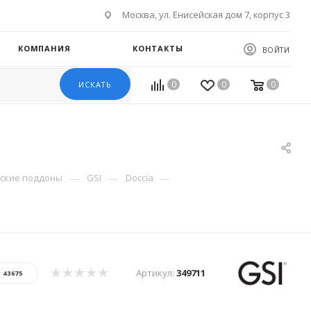
Москва, ул. Енисейская дом 7, корпус 3
КОМПАНИЯ
КОНТАКТЫ
ВОЙТИ
0
0
0
ИСКАТЬ
—
—
—
ские поддоны
GSI
Doccia
Артикул:
349711
:
43675